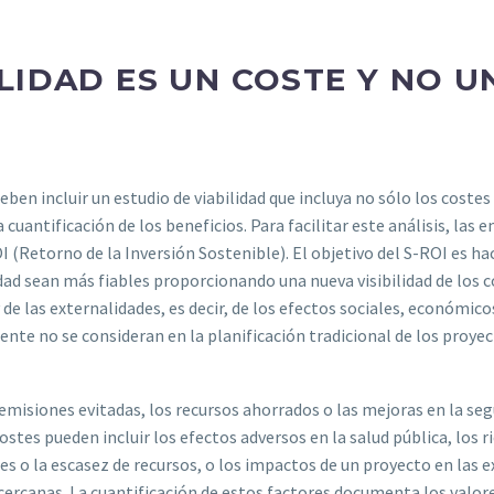
LIDAD ES UN COSTE Y NO U
deben incluir un estudio de viabilidad que incluya no sólo los costes
uantificación de los beneficios. Para facilitar este análisis, las 
 (Retorno de la Inversión Sostenible). El objetivo del S-ROI es hac
ad sean más fiables proporcionando una nueva visibilidad de los c
de las externalidades, es decir, de los efectos sociales, económico
e no se consideran en la planificación tradicional de los proye
 emisiones evitadas, los recursos ahorrados o las mejoras en la seg
ostes pueden incluir los efectos adversos en la salud pública, los r
es o la escasez de recursos, o los impactos de un proyecto en las 
 cercanas. La cuantificación de estos factores documenta los valor