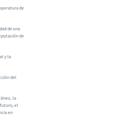
mperatura de
idad de una
reputación de
l y la
cción del
ráneo, la
futuro, el
ncia en