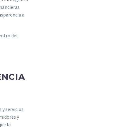
inancieras
nsparencia a
entro del
ENCIA
 y servicios
umidores y
que la