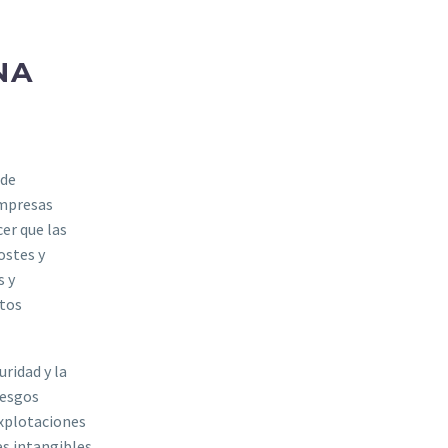
NA
 de
empresas
er que las
ostes y
s y
ctos
uridad y la
iesgos
explotaciones
es intangibles