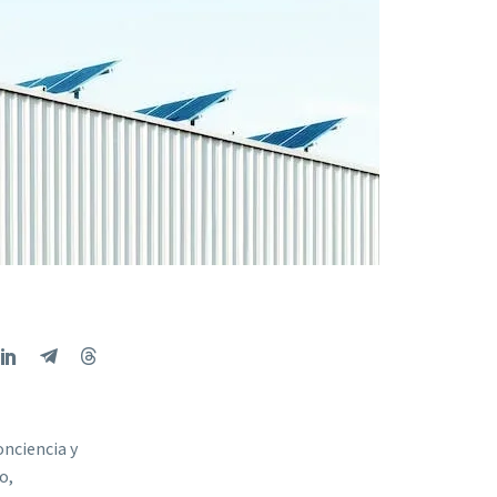
onciencia y
o,