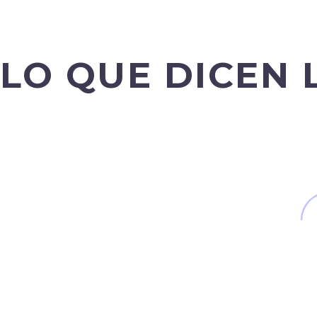
0
0
Empresas 
Año de Fundación
Eventos
LO QUE DICEN 
LUÍS A. HERMOSO