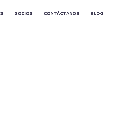
ES
SOCIOS
CONTÁCTANOS
BLOG
OR AÑADIDO OCURRE.
ACTIVIDADES
Ver más
LAS PERSONAS.