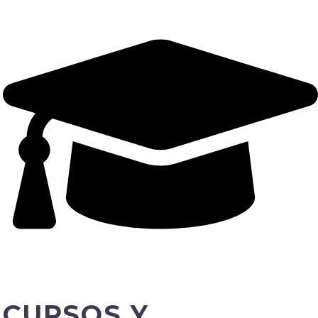
E
CURSOS Y