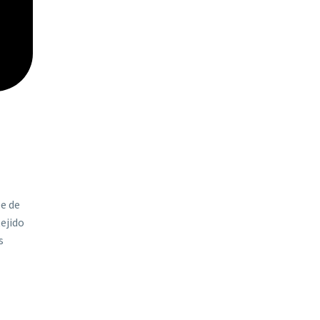
be de
tejido
s