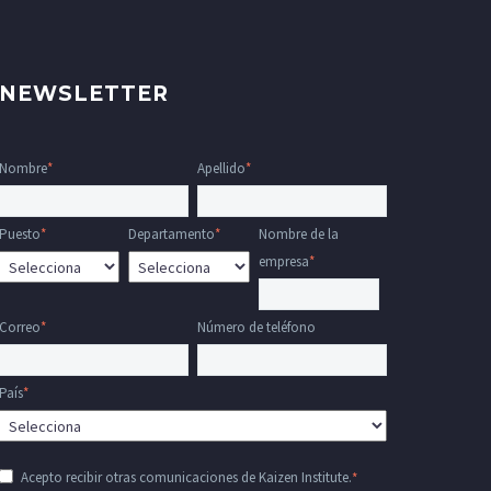
NEWSLETTER
Nombre
*
Apellido
*
Puesto
*
Departamento
*
Nombre de la
empresa
*
Correo
*
Número de teléfono
País
*
Acepto recibir otras comunicaciones de Kaizen Institute.
*