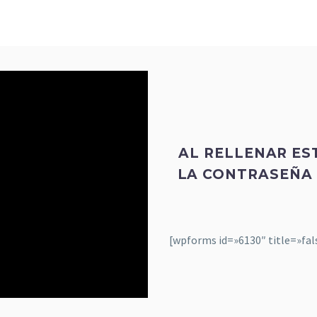
AL RELLENAR ES
LA CONTRASEÑA 
[wpforms id=»6130″ title=»fal