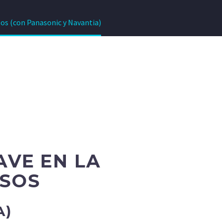
sos (con Panasonic y Navantia)
AVE EN LA
ESOS
A)