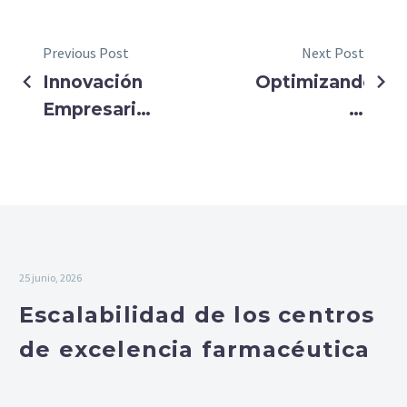
Previous Post
Next Post
Innovación
Optimizando
Empresarial
la
a través de
Sostenibilidad
la
Empresarial:
Transformación
Estrategias
Digital
para una
Cadena de
Suministro
25 junio, 2026
Responsable
Escalabilidad de los centros
de excelencia farmacéutica