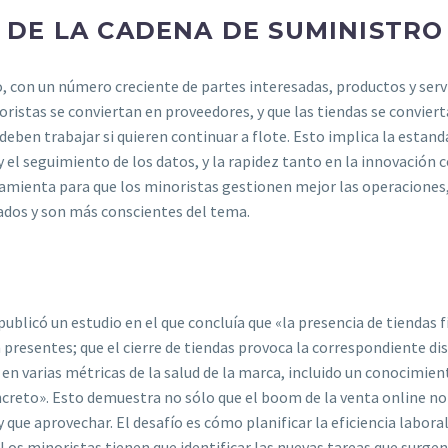
D DE LA CADENA DE SUMINISTRO
 con un número creciente de partes interesadas, productos y servi
istas se conviertan en proveedores, y que las tiendas se convierta
deben trabajar si quieren continuar a flote. Esto implica la estand
 y el seguimiento de los datos, y la rapidez tanto en la innovación
erramienta para que los minoristas gestionen mejor las operacione
mados y son más conscientes del tema.
blicó un estudio en el que concluía que «la presencia de tiendas f
resentes; que el cierre de tiendas provoca la correspondiente dism
 en varias métricas de la salud de la marca, incluido un conocimi
creto». Esto demuestra no sólo que el boom de la venta online no 
 que aprovechar. El desafío es cómo planificar la eficiencia labora
Los minoristas tienen que identificar las nuevas tareas que surgen 