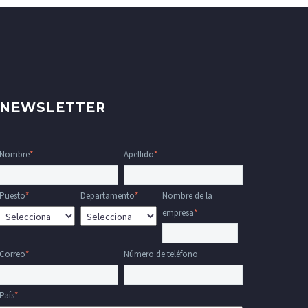
NEWSLETTER
Nombre
*
Apellido
*
Puesto
*
Departamento
*
Nombre de la
empresa
*
Correo
*
Número de teléfono
País
*