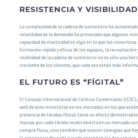
RESISTENCIA Y VISIBILIDA
La complejidad de la cadena de suministro ha aumentado,
volatilidad de la demanda ha provocado que algunos minor
capacidad de elasticidad es algo en lo que los minoristas 
formación rápida y eficaz de los equipos, la recopilación
visibilidad de la cadena de suministro no es sólo una h
creciente de los clientes, que cada vez están más infor
EL FUTURO ES “FÍGITAL”
El Consejo Internacional de Centros Comerciales (ICSC) pu
web de esos minoristas en los mercados en los que están p
presencia de tiendas físicas tiene un efecto demostrable
marcas por cada tienda recién abierta en un mercado con
compra física, sino también que existen sinergias que hay
la experiencia deseada cuando coexisten los dos canales. 