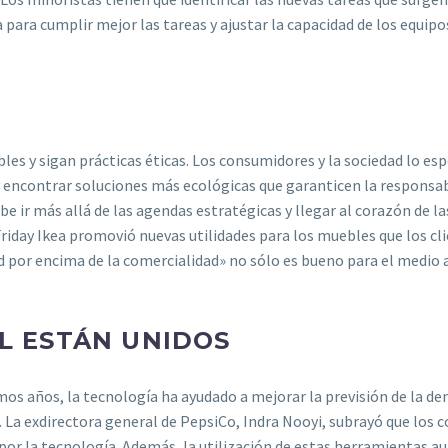
para cumplir mejor las tareas y ajustar la capacidad de los equipo
ibles y sigan prácticas éticas. Los consumidores y la sociedad lo e
y encontrar soluciones más ecológicas que garanticen la responsab
be ir más allá de las agendas estratégicas y llegar al corazón de l
Friday Ikea promovió nuevas utilidades para los muebles que los cli
 por encima de la comercialidad» no sólo es bueno para el medio 
IL ESTÁN UNIDOS
imos años, la tecnología ha ayudado a mejorar la previsión de la d
. La exdirectora general de PepsiCo, Indra Nooyi, subrayó que los 
 por la tecnología. Además, la utilización de estas herramientas 