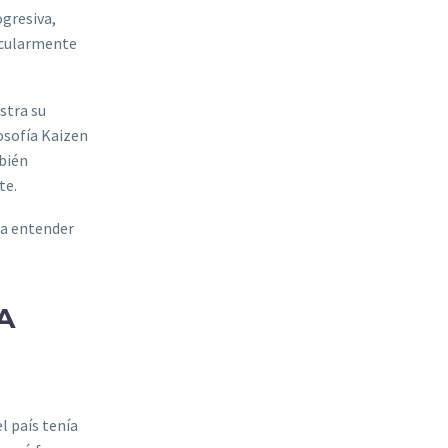
ogresiva,
ticularmente
stra su
losofía Kaizen
bién
te.
ra entender
A
l país tenía