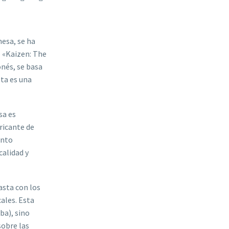
nesa, se ha
o «Kaizen: The
onés, se basa
ta es una
sa es
ricante de
ento
alidad y
asta con los
ales. Esta
ba), sino
sobre las