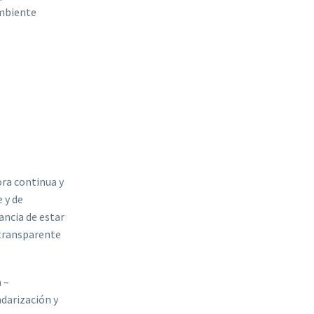
ambiente
ora continua y
 y de
ancia de estar
 transparente
n
–
ndarización y