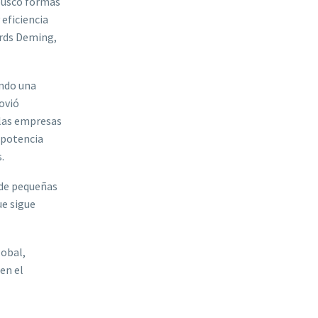
 buscó formas
 eficiencia
ards Deming,
endo una
ovió
 las empresas
 potencia
.
 de pequeñas
ue sigue
lobal,
en el