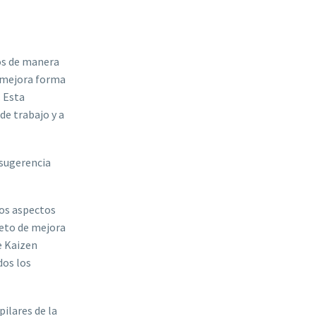
O
os de manera
a mejora forma
. Esta
de trabajo y a
 sugerencia
los aspectos
jeto de mejora
e Kaizen
dos los
pilares de la