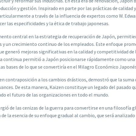
struir y reformar sus industrias. En esta era de renovación, Japón
ucción y gestión. Inspirado en parte por las prácticas de calidad y
articularmente a través de la influencia de expertos como W. Edw
er las especificidades y la ética de trabajo japonesas.
emento central en la estrategia de recuperación de Japón, permiti
s y un crecimiento continuo de los empleados. Este enfoque prom
ue generó mejoras significativas en la calidad y competitividad de
ora continua permitió a Japón posicionarse rápidamente como una
as bases de lo que se convertiría en el Milagro Económico Japonés
 en contraposición a los cambios drásticos, demostró que la suma
vances. De esta manera, Kaizen constituye un legado del pasado q
do el futuro de las organizaciones en todo el mundo.
ó de las cenizas de la guerra para convertirse en una filosofía g
e la esencia de su enfoque gradual al cambio, que será analizado 