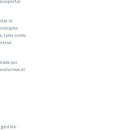
ra soportar
tar la
principios
a, tales como:
terial
irada por
ransformar el
e gestión