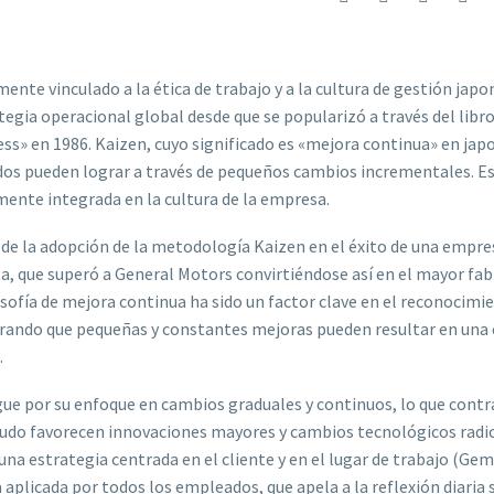
ente vinculado a la ética de trabajo y a la cultura de gestión japo
ategia operacional global desde que se popularizó a través del libr
ss» en 1986. Kaizen, cuyo significado es «mejora continua» en jap
ados pueden lograr a través de pequeños cambios incrementales. Es
mente integrada en la cultura de la empresa.
de la adopción de la metodología Kaizen en el éxito de una empre
ta, que superó a General Motors convirtiéndose así en el mayor fab
sofía de mejora continua ha sido un factor clave en el reconocimi
rando que pequeñas y constantes mejoras pueden resultar en una c
.
ue por su enfoque en cambios graduales y continuos, lo que contr
do favorecen innovaciones mayores y cambios tecnológicos radic
na estrategia centrada en el cliente y en el lugar de trabajo (Gem
aplicada por todos los empleados, que apela a la reflexión diaria 