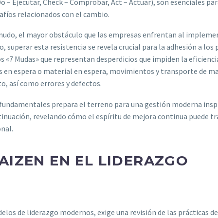
 Do – Ejecutar, Check – Comprobar, Act – Actuar), son esenciales pa
safíos relacionados con el cambio.
enudo, el mayor obstáculo que las empresas enfrentan al implemen
superar esta resistencia se revela crucial para la adhesión a los 
os «7 Mudas» que representan desperdicios que impiden la eficienci
s en espera o material en espera, movimientos y transporte de ma
, así como errores y defectos.
s fundamentales prepara el terreno para una gestión moderna insp
ntinuación, revelando cómo el espíritu de mejora continua puede t
onal.
AIZEN EN EL LIDERAZGO
elos de liderazgo modernos, exige una revisión de las prácticas d