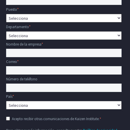
Puesto
*
Departamento
*
Nombre de la empresa
*
Correo
*
Número de teléfono
País
*
Acepto recibir otras comunicaciones de Kaizen Institute.
*