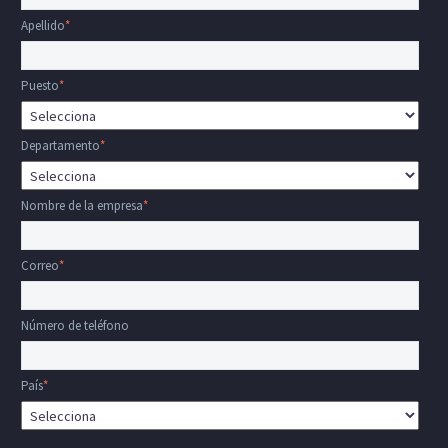
Apellido
*
Puesto
*
Departamento
*
Nombre de la empresa
*
Correo
*
Número de teléfono
País
*