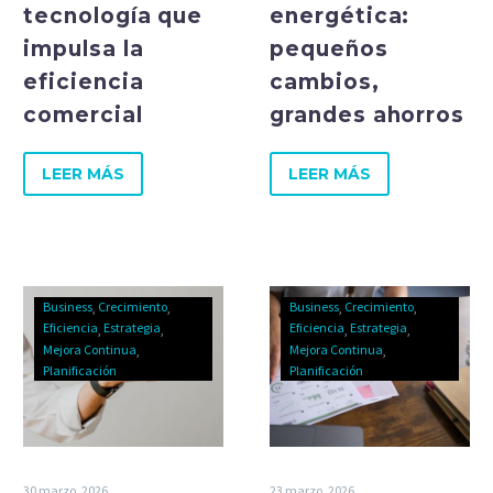
tecnología que
energética:
impulsa la
pequeños
eficiencia
cambios,
comercial
grandes ahorros
LEER MÁS
LEER MÁS
Business
Crecimiento
Business
Crecimiento
Eficiencia
Estrategia
Eficiencia
Estrategia
Mejora Continua
Mejora Continua
Planificación
Planificación
30 marzo, 2026
23 marzo, 2026