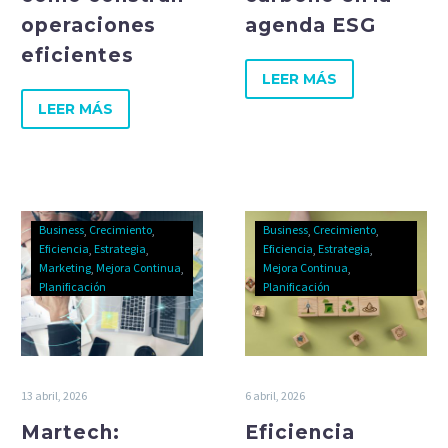
operaciones
agenda ESG
eficientes
LEER MÁS
LEER MÁS
Business
Crecimiento
Business
Crecimiento
Eficiencia
Estrategia
Eficiencia
Estrategia
Marketing
Mejora Continua
Mejora Continua
Planificación
Planificación
13 abril, 2026
6 abril, 2026
Martech:
Eficiencia