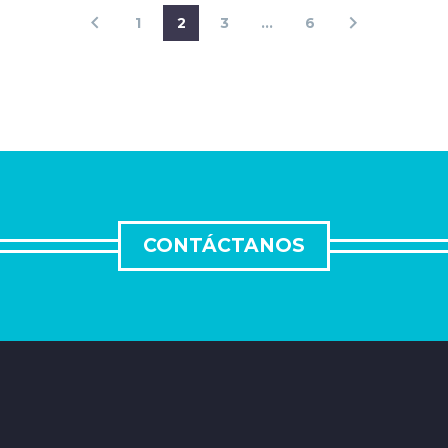
1
2
3
…
6
CONTÁCTANOS