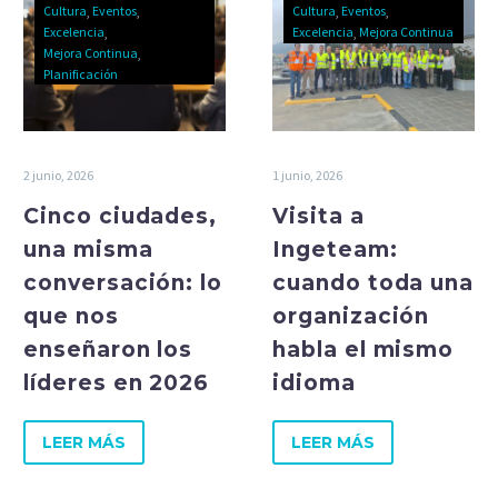
Cultura
Eventos
Cultura
Eventos
Excelencia
Excelencia
Mejora Continua
Mejora Continua
Planificación
2 junio, 2026
1 junio, 2026
Cinco ciudades,
Visita a
una misma
Ingeteam:
conversación: lo
cuando toda una
que nos
organización
enseñaron los
habla el mismo
líderes en 2026
idioma
LEER MÁS
LEER MÁS