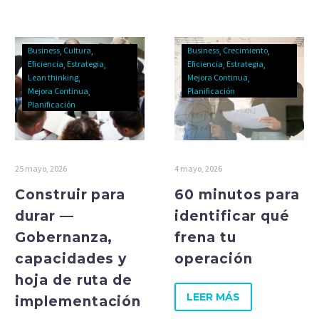
Business
Cultura
Business
Crecimiento
Eficiencia
Estrategia
Eficiencia
Estrategia
Lean thinking
Mejora Continua
Mejora Continua
Planificación
Planificación
25 mayo, 2026
4 mayo, 2026
Construir para
60 minutos para
durar —
identificar qué
Gobernanza,
frena tu
capacidades y
operación
hoja de ruta de
LEER MÁS
implementación