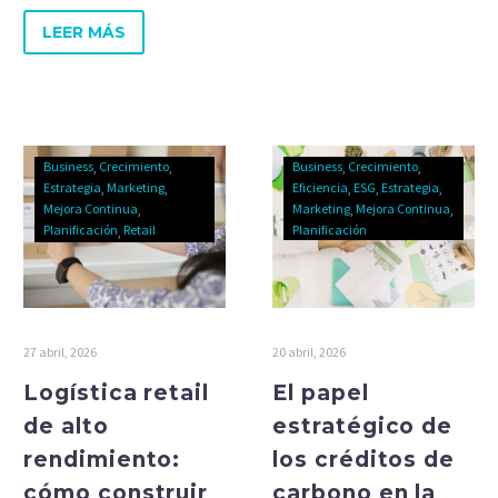
LEER MÁS
Business
Crecimiento
Business
Crecimiento
Estrategia
Marketing
Eficiencia
ESG
Estrategia
Mejora Continua
Marketing
Mejora Continua
Planificación
Retail
Planificación
27 abril, 2026
20 abril, 2026
Logística retail
El papel
de alto
estratégico de
rendimiento:
los créditos de
cómo construir
carbono en la