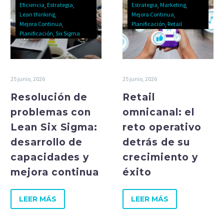
Eficiencia
Estrategia
Estrategia
Marketing
Lean thinking
Mejora Continua
Mejora Continua
Planificación
Retail
Planificación
Six Sigma
25 junio, 2026
25 junio, 2026
Resolución de
Retail
problemas con
omnicanal: el
Lean Six Sigma:
reto operativo
desarrollo de
detrás de su
capacidades y
crecimiento y
mejora continua
éxito
LEER MÁS
LEER MÁS