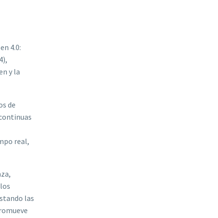
en 4.0:
4),
n y la
os de
 continuas
mpo real,
nza,
 los
ustando las
promueve