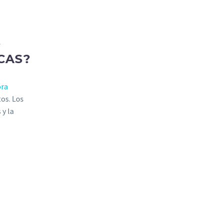
A
CAS?
ora
tos. Los
 y la