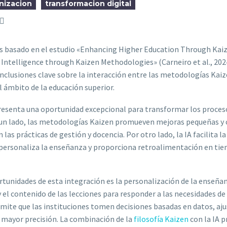
nizacion
transformacion digital
sis basado en el estudio «Enhancing Higher Education Through Kaiz
 Intelligence through Kaizen Methodologies» (Carneiro et al., 202
nclusiones clave sobre la interacción entre las metodologías Kaize
 el ámbito de la educación superior.
presenta una oportunidad excepcional para transformar los proces
 un lado, las metodologías Kaizen promueven mejoras pequeñas y
as prácticas de gestión y docencia. Por otro lado, la IA facilita la
personaliza la enseñanza y proporciona retroalimentación en tie
ortunidades de esta integración es la personalización de la enseña
 el contenido de las lecciones para responder a las necesidades de
rmite que las instituciones tomen decisiones basadas en datos, aj
 mayor precisión. La combinación de la
filosofía Kaizen
con la IA 