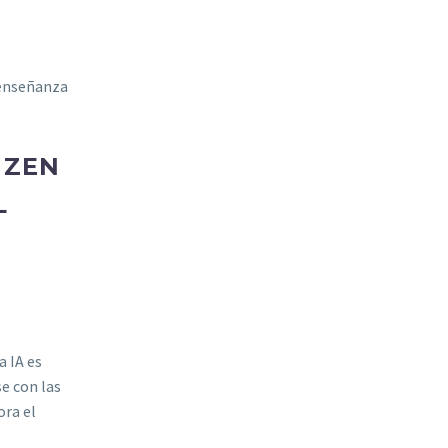
a enseñanza
IZEN
L
a IA es
e con las
ora el