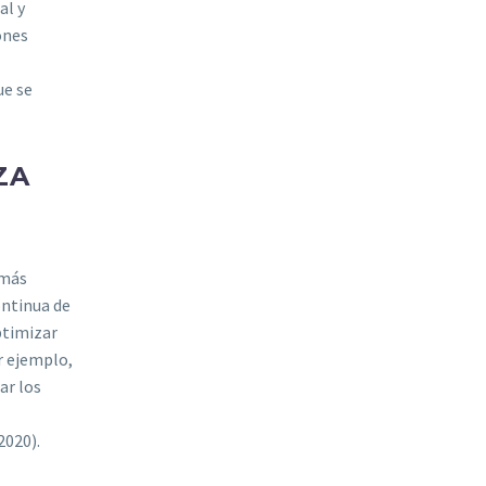
al y
ones
ue se
ZA
 más
ontinua de
ptimizar
r ejemplo,
ar los
2020).