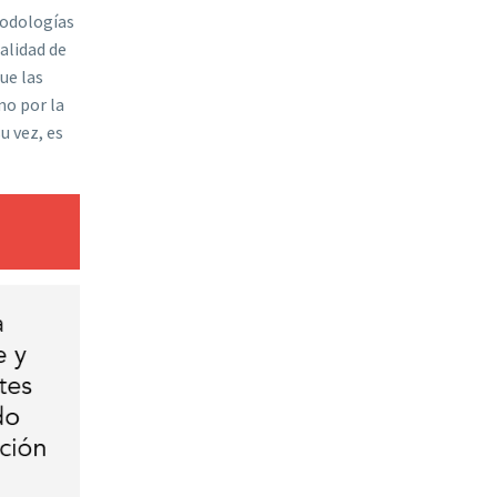
todologías
alidad de
ue las
mo por la
u vez, es