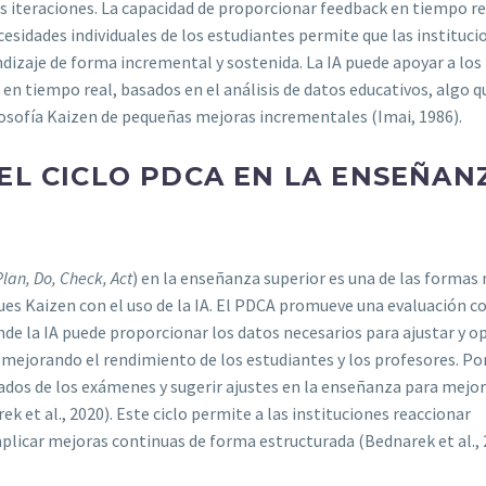
es iteraciones. La capacidad de proporcionar feedback en tiempo re
esidades individuales de los estudiantes permite que las instituci
dizaje de forma incremental y sostenida. La IA puede apoyar a los
en tiempo real, basados en el análisis de datos educativos, algo q
losofía Kaizen de pequeñas mejoras incrementales (Imai, 1986).
EL CICLO PDCA EN LA ENSEÑAN
Plan, Do, Check, Act
) en la enseñanza superior es una de las formas
ques Kaizen con el uso de la IA. El PDCA promueve una evaluación c
de la IA puede proporcionar los datos necesarios para ajustar y o
 mejorando el rendimiento de los estudiantes y los profesores. Po
tados de los exámenes y sugerir ajustes en la enseñanza para mejor
k et al., 2020). Este ciclo permite a las instituciones reaccionar
plicar mejoras continuas de forma estructurada (Bednarek et al., 