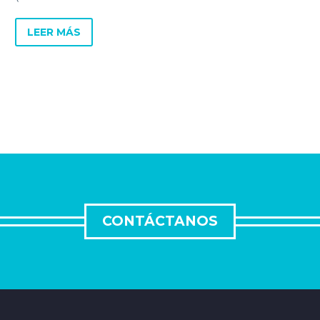
Automation) con una
estrategia adecuada es
LEER MÁS
inferior a 6 meses.
CONTÁCTANOS