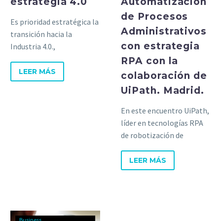
estrategia 4.0
Automatización
de Procesos
Es prioridad estratégica la
Administrativos
transición hacia la
con estrategia
Industria 4.0.,
incorporando tecnologías
RPA con la
como Big Data, AI, IoT,
LEER MÁS
colaboración de
robotización,
UiPath. Madrid.
ciberseguridad
En este encuentro UiPath,
líder en tecnologías RPA
de robotización de
procesos, ha compartirdo
su visión respecto a la
LEER MÁS
automatización.
Business