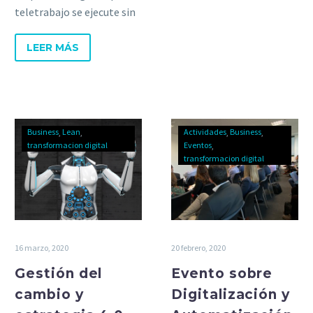
remoto.
teletrabajo se ejecute sin
problemas y sin perder la
calidad y la motivación del
LEER MÁS
equipo?
Business
Lean
Actividades
Business
transformacion digital
Eventos
transformacion digital
16 marzo, 2020
20 febrero, 2020
Gestión del
Evento sobre
cambio y
Digitalización y