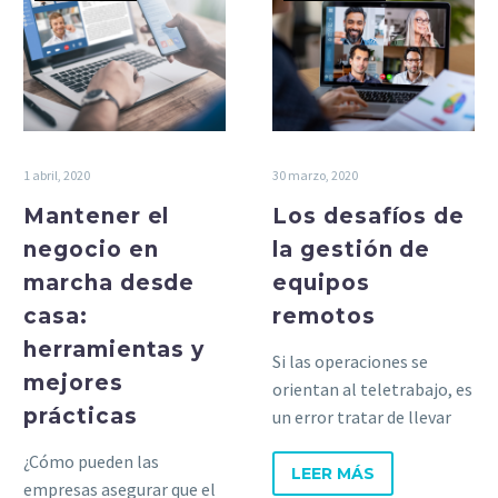
1 abril, 2020
30 marzo, 2020
Mantener el
Los desafíos de
negocio en
la gestión de
marcha desde
equipos
casa:
remotos
herramientas y
Si las operaciones se
mejores
orientan al teletrabajo, es
prácticas
un error tratar de llevar
las rutinas de la oficina y
¿Cómo pueden las
reproducirlas en el espacio
LEER MÁS
empresas asegurar que el