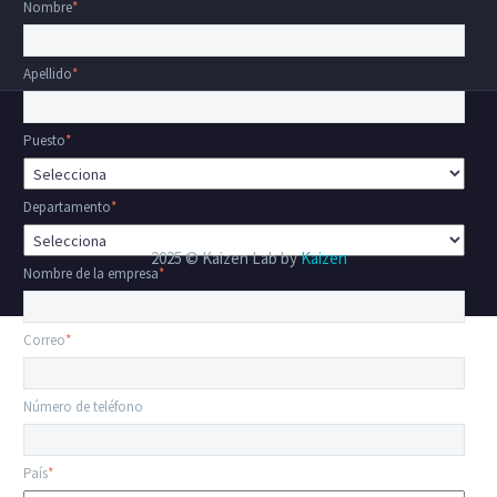
Nombre
*
Apellido
*
Puesto
*
Departamento
*
2025 © Kaizen Lab by
Kaizen
Nombre de la empresa
*
Correo
*
Número de teléfono
País
*