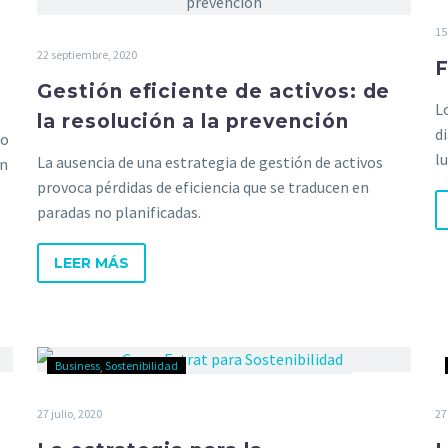
15
22 septiembre, 2020
F
Gestión eficiente de activos: de
L
la resolución a la prevención
d
mo
l
La ausencia de una estrategia de gestión de activos
un
provoca pérdidas de eficiencia que se traducen en
paradas no planificadas.
LEER MÁS
Business
Sostenibilidad
27 julio, 2020
27