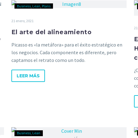
Business
Lean
Plans
21 enero, 2021
21
El arte del alineamiento
D
E
Picasso es «la metáfora» para el éxito estratégico en
H
los negocios. Cada componente es diferente, pero
c
captamos el retrato como un todo.
¿
LEER MÁS
c
c
Business
Lean