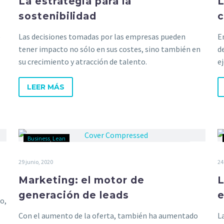
La estrategia para la
L
sostenibilidad
c
e
Las decisiones tomadas por las empresas pueden
E
tener impacto no sólo en sus costes, sino también en
de
su crecimiento y atracción de talento.
e
LEER MÁS
Business
Lean
29 junio, 2020
24
Marketing: el motor de
L
generación de leads
e
o,
Con el aumento de la oferta, también ha aumentado
L