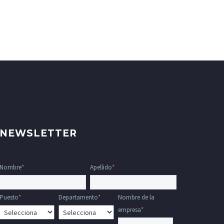
NEWSLETTER
Nombre
*
Apellido
*
Puesto
*
Departamento
*
Nombre de la
empresa
*