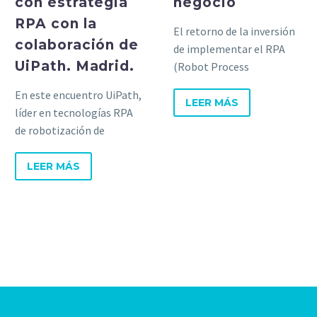
con estrategia
negocio
RPA con la
El retorno de la inversión
colaboración de
de implementar el RPA
UiPath. Madrid.
(Robot Process
Automation) con una
En este encuentro UiPath,
estrategia adecuada es
LEER MÁS
líder en tecnologías RPA
inferior a 6 meses.
de robotización de
procesos, ha compartirdo
su visión respecto a la
LEER MÁS
automatización.