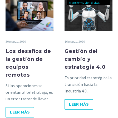
transformacion digital
30 marzo, 2020
16 marzo, 2020
Los desafíos de
Gestión del
la gestión de
cambio y
equipos
estrategia 4.0
remotos
Es prioridad estratégica la
transición hacia la
Si las operaciones se
Industria 4.0.,
orientan al teletrabajo, es
incorporando tecnologías
un error tratar de llevar
como Big Data, AI, IoT,
LEER MÁS
las rutinas de la oficina y
robotización,
reproducirlas en el espacio
LEER MÁS
ciberseguridad