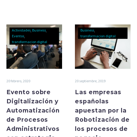
remoto.
Actividades
Business
Business
Eventos
transformacion digital
transformacion digital
20 febrero, 2020
20 septiembre, 2019
Evento sobre
Las empresas
Digitalización y
españolas
Automatización
apuestan por la
de Procesos
Robotización de
Administrativos
los procesos de