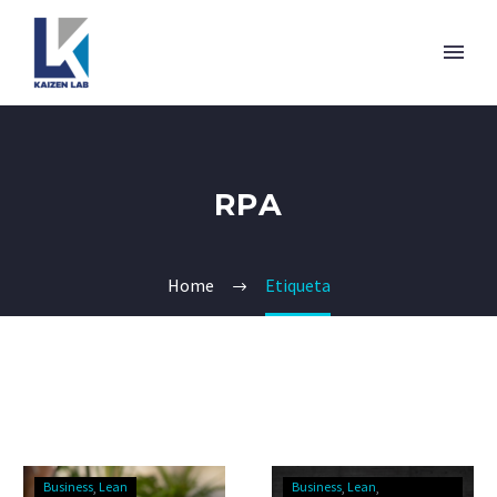
RPA
Home
Etiqueta
Business
Lean
Business
Lean