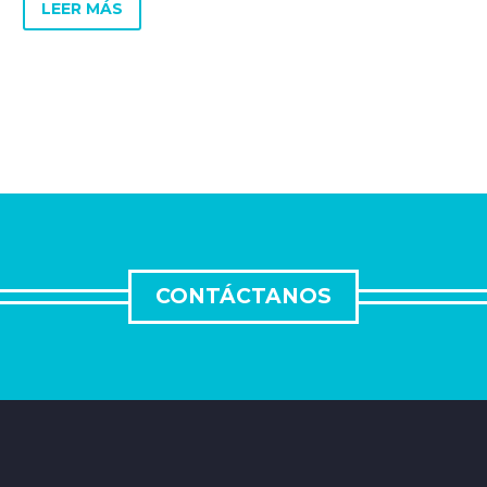
preparadas para tales
LEER MÁS
disrupciones.
CONTÁCTANOS