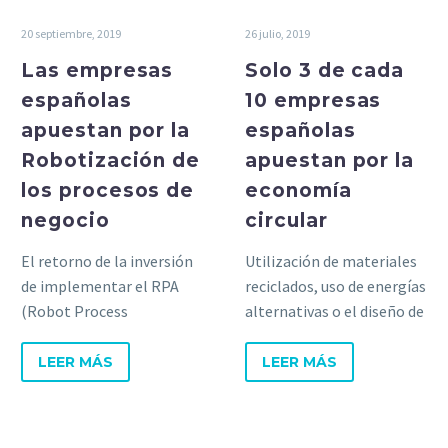
20 septiembre, 2019
26 julio, 2019
Las empresas
Solo 3 de cada
españolas
10 empresas
apuestan por la
españolas
Robotización de
apuestan por la
los procesos de
economía
negocio
circular
El retorno de la inversión
Utilización de materiales
de implementar el RPA
reciclados, uso de energías
(Robot Process
alternativas o el diseño de
Automation) con una
productos reciclables son
estrategia adecuada es
las apuestas de las
LEER MÁS
LEER MÁS
inferior a 6 meses.
empresas.