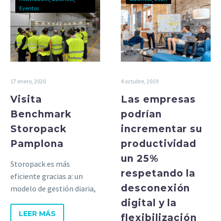
Eventos
17 enero, 2020
4 octubre, 2019
Visita
Las empresas
Benchmark
podrían
Storopack
incrementar su
Pamplona
productividad
un 25%
Storopack es más
respetando la
eficiente gracias a: un
desconexión
modelo de gestión diaria,
un modelo de gestión de
digital y la
proyectos y un modelo de
LEER MÁS
flexibilización