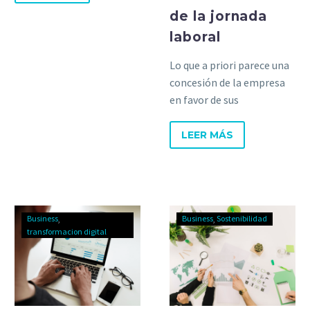
despliegue de estrategia.
de la jornada
laboral
Lo que a priori parece una
concesión de la empresa
en favor de sus
empleados, se revierte en
una mayor conciliación y
LEER MÁS
mayor aprovechamiento.
Business
Business
Sostenibilidad
transformacion digital