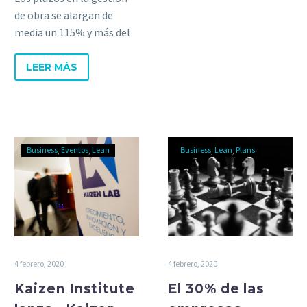
de obra se alargan de
media un 115% y más del
50% de los problemas se
repiten en los proyectos
LEER MÁS
una y otra vez.
Business
Eventos
Lean
Business
Lean
Plans
4 febrero, 2020
4 febrero, 2020
Kaizen Institute
El 30% de las