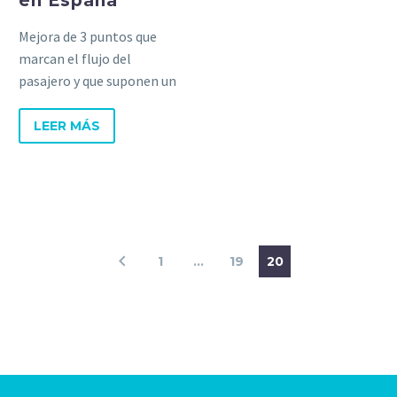
en España
Mejora de 3 puntos que
marcan el flujo del
pasajero y que suponen un
cuello de botella: Check
In, control de seguridad y
LEER MÁS
proceso de embarque.
1
…
19
20