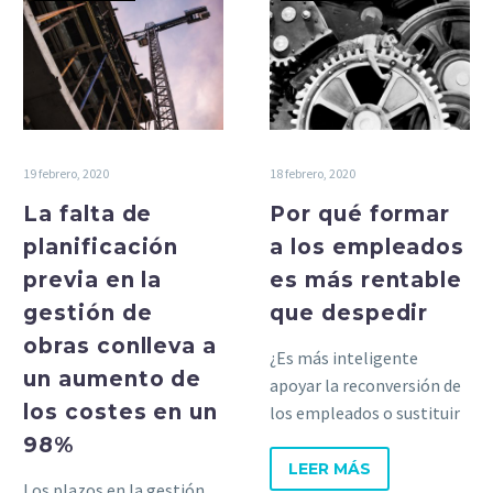
19 febrero, 2020
18 febrero, 2020
La falta de
Por qué formar
planificación
a los empleados
previa en la
es más rentable
gestión de
que despedir
obras conlleva a
¿Es más inteligente
un aumento de
apoyar la reconversión de
los costes en un
los empleados o sustituir
los perfiles necesarios por
98%
otros más técnicos?
LEER MÁS
Los plazos en la gestión