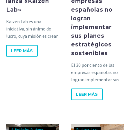
lanza «Kaizen
empresas
Lab»
españolas no
logran
Kaizen Lab es una
implementar
iniciativa, sin ánimo de
sus planes
lucro, cuya misión es crear
un ecosistema de
estratégicos
cooperación empresarial
LEER MÁS
sostenibles
con base en Mejora
Continua.
El 30 por ciento de las
empresas españolas no
logran implementar sus
planes estratégicos
sostenibles, descubre aquí
LEER MÁS
los ‘Problemas Green’.
Actividades
Business
Business
Lean