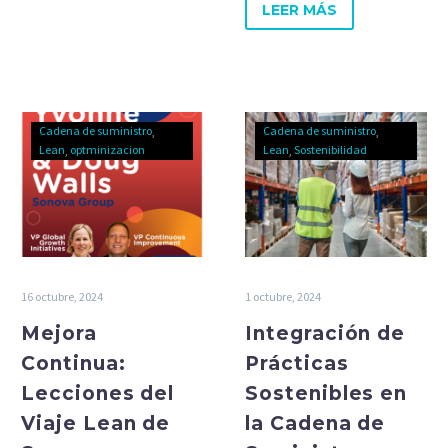
LEER MÁS
Cadena de suministro
Cadena de suministro
Lean
optminizacion
Lean
Sostenibilidad
16 octubre, 2024
1 octubre, 2024
Mejora
Integración de
Continua:
Prácticas
Lecciones del
Sostenibles en
Viaje Lean de
la Cadena de