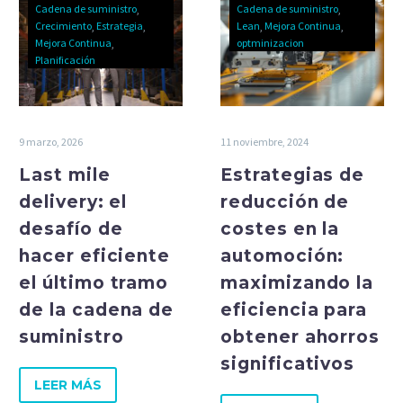
Cadena de suministro
Cadena de suministro
Crecimiento
Estrategia
Lean
Mejora Continua
Mejora Continua
optminizacion
Planificación
9 marzo, 2026
11 noviembre, 2024
Last mile
Estrategias de
delivery: el
reducción de
desafío de
costes en la
hacer eficiente
automoción:
el último tramo
maximizando la
de la cadena de
eficiencia para
suministro
obtener ahorros
significativos
LEER MÁS