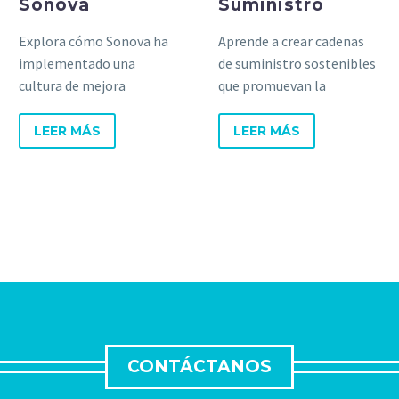
Sonova
Suministro
Explora cómo Sonova ha
Aprende a crear cadenas
implementado una
de suministro sostenibles
cultura de mejora
que promuevan la
continua a través de su
eficiencia económica,
viaje Lean y las lecciones
respeten el medio
LEER MÁS
LEER MÁS
aprendidas.
ambiente y fomenten RSC
CONTÁCTANOS