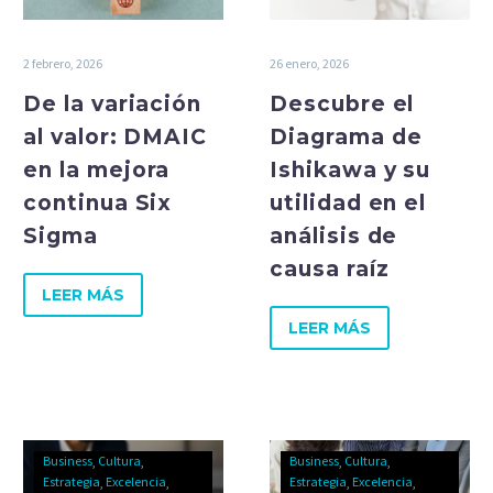
2 febrero, 2026
26 enero, 2026
De la variación
Descubre el
al valor: DMAIC
Diagrama de
en la mejora
Ishikawa y su
continua Six
utilidad en el
Sigma
análisis de
causa raíz
LEER MÁS
LEER MÁS
Business
Cultura
Business
Cultura
Estrategia
Excelencia
Estrategia
Excelencia