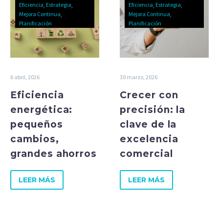
Eficiencia
Estrategia
Eficiencia
Estrategia
Mejora Continua
Mejora Continua
Planificación
Planificación
6 abril, 2026
30 marzo, 2026
Eficiencia
Crecer con
energética:
precisión: la
pequeños
clave de la
cambios,
excelencia
grandes ahorros
comercial
LEER MÁS
LEER MÁS