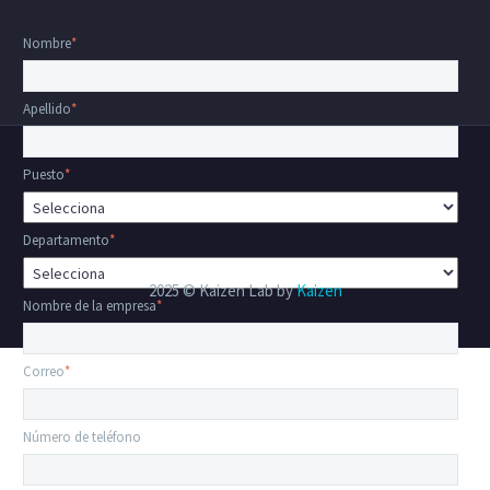
Nombre
*
Apellido
*
Puesto
*
Departamento
*
2025 © Kaizen Lab by
Kaizen
Nombre de la empresa
*
Correo
*
Número de teléfono