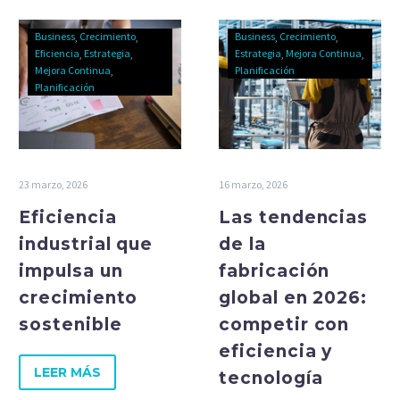
Business
Crecimiento
Business
Crecimiento
Eficiencia
Estrategia
Estrategia
Mejora Continua
Mejora Continua
Planificación
Planificación
23 marzo, 2026
16 marzo, 2026
Eficiencia
Las tendencias
industrial que
de la
impulsa un
fabricación
crecimiento
global en 2026:
sostenible
competir con
eficiencia y
LEER MÁS
tecnología