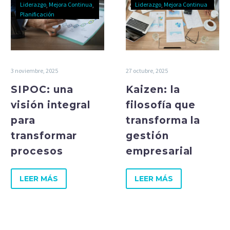
Liderazgo
Mejora Continua
Liderazgo
Mejora Continua
Planificación
3 noviembre, 2025
27 octubre, 2025
SIPOC: una
Kaizen: la
visión integral
filosofía que
para
transforma la
transformar
gestión
procesos
empresarial
LEER MÁS
LEER MÁS