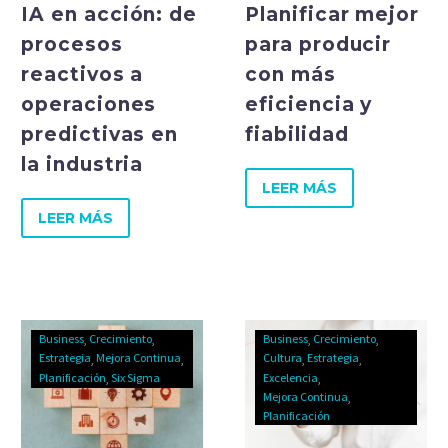
IA en acción: de
Planificar mejor
procesos
para producir
reactivos a
con más
operaciones
eficiencia y
predictivas en
fiabilidad
la industria
LEER MÁS
LEER MÁS
Business
Crecimiento
Business
Crecimiento
Estrategia
Mejora Continua
Cultura
Estrategia
Planificación
Six Sigma
Excelencia
Mejora Continua
Planificación