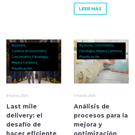
LEER MÁS
Business
Business
Crecimiento
Cadena de suministro
Estrategia
Mejora Continua
Crecimiento
Estrategia
Planificación
Mejora Continua
Planificación
9 marzo, 2026
2 marzo, 2026
Last mile
Análisis de
delivery: el
procesos para la
desafío de
mejora y
hacer eficiente
optimización