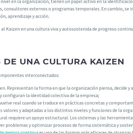
vel en la organización, tienen un papel activo en la identificaci
, consultores externos o programas temporales. En cambio, se inc
ón, aprendizaje y acción.
al Kaizen en una cultura viva y autosostenida de progreso continuo,
DE UNA CULTURA KAIZEN
 componentes interconectados:
zen. Representan la forma en que la organización piensa, decide y 
 configuran la identidad colectiva de la empresa;
e vuelve real cuando se traduce en prácticas concretas y comporta
 valores y adaptadas a los distintos niveles y funciones de la orga
ural requiere un apoyo estructural. Los sistemas y las herramienta
lver problemas y optimizar procesos de forma sistemática y sosten
 de mejora continua
es una de las formas más eficaces de alcanzar 