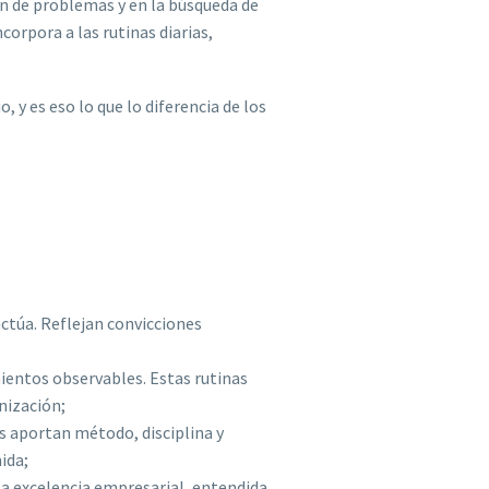
ón de problemas y en la búsqueda de
orpora a las rutinas diarias,
 y es eso lo que lo diferencia de los
actúa. Reflejan convicciones
mientos observables. Estas rutinas
nización;
s aportan método, disciplina y
ida;
la excelencia empresarial, entendida