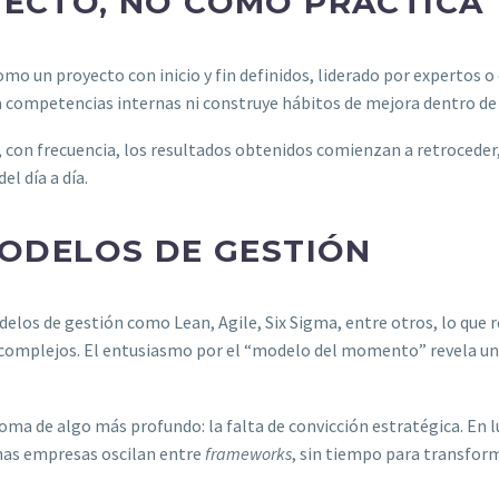
ECTO, NO COMO PRÁCTICA
omo un proyecto con inicio y fin definidos, liderado por expertos 
 competencias internas ni construye hábitos de mejora dentro de 
y, con frecuencia, los resultados obtenidos comienzan a retroceder
l día a día.
MODELOS DE GESTIÓN
los de gestión como Lean, Agile, Six Sigma, entre otros, lo que r
 complejos. El entusiasmo por el “modelo del momento” revela un
toma de algo más profundo: la falta de convicción estratégica. En lu
chas empresas oscilan entre
frameworks
, sin tiempo para transfo