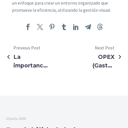
un enfoque para crear un entorno organizado que
promueva la eficiencia, utilizando la gestión visual.
Previous Post
Next Post
La
OPEX
importancia
(Gastos
de la
Operacionales):
formación
Definición,
en
Ejemplos y
liderazgo
Estrategias
para el
desarrollo
25 junio, 2026
de líderes