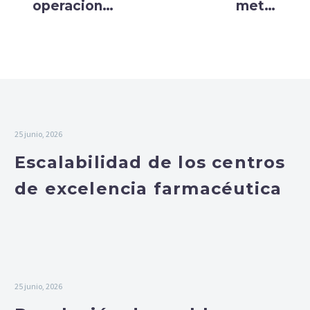
operaciones:
meta-
Kaizen
estrategia
como
que se vive
cultura que
día a día
impulsa a
toda la
empresa
25 junio, 2026
Escalabilidad de los centros
de excelencia farmacéutica
25 junio, 2026