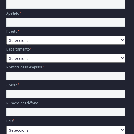
Apellido
*
Puesto
*
Departamento
*
Nombre de la empresa
*
Correo
*
Número de teléfono
País
*