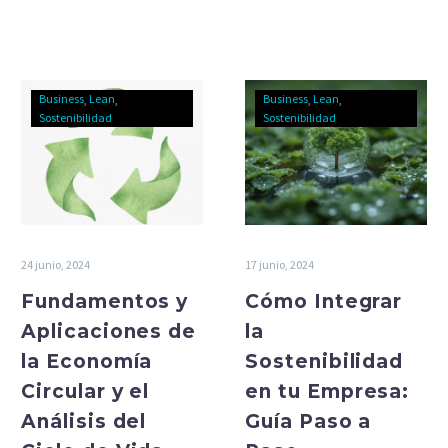
mantenimiento.
información no financiera.
Business
Lean
Business
Lean
Sostenibilidad
Sostenibilidad
24 junio, 2024
17 junio, 2024
Fundamentos y
Cómo Integrar
Aplicaciones de
la
la Economía
Sostenibilidad
Circular y el
en tu Empresa:
Análisis del
Guía Paso a