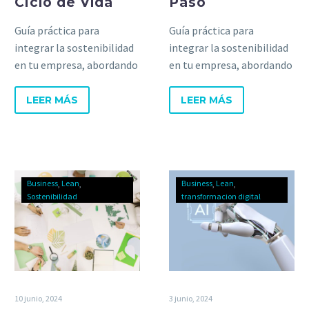
Ciclo de Vida
Paso
Guía práctica para
Guía práctica para
integrar la sostenibilidad
integrar la sostenibilidad
en tu empresa, abordando
en tu empresa, abordando
etapas y desafíos clave
etapas y desafíos clave
para el éxito
para el éxito
LEER MÁS
LEER MÁS
organizacional.
organizacional.
Business
Lean
Business
Lean
Sostenibilidad
transformacion digital
10 junio, 2024
3 junio, 2024