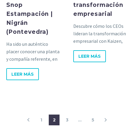
Snop
transformación
Estampación |
empresarial
Nigrán
Descubre cómo los CEOs
(Pontevedra)
lideran la transformación
empresarial con Kaizen,
Ha sido un auténtico
cultivando una cultura de
placer conocer una planta
mejora continua y éxito
LEER MÁS
y compañía referente, en
duradero.
un sector a la
vanguardia de la mejora
LEER MÁS
continua.
1
2
3
…
5