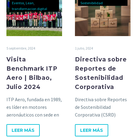
Eventos
Lean
Sostenibilidad
transformacion digital
5 septiembre, 2024
1 julio, 2024
Visita
Directiva sobre
Benchmark ITP
Reportes de
Aero | Bilbao,
Sostenibilidad
Julio 2024
Corporativa
ITP Aero, fundada en 1989,
Directiva sobre Reportes
es líder en motores
de Sostenibilidad
aeronáuticos con sede en
Corporativa (CSRD)
Zamudio, especializada en
mejora la transparencia y
diseño, fabricación y
comparabilidad de la
LEER MÁS
LEER MÁS