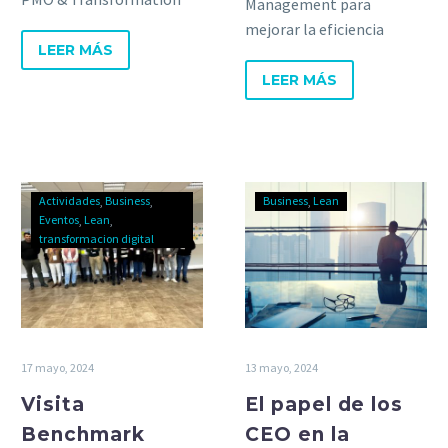
Management para
Manager, Jose Luis Rivas.
mejorar la eficiencia
LEER MÁS
operativa y alcanzar la
excelencia mediante
LEER MÁS
mejoras continuas y
estrategias efectivas.
Actividades
Business
Business
Lean
Eventos
Lean
transformacion digital
17 mayo, 2024
13 mayo, 2024
Visita
El papel de los
Benchmark
CEO en la