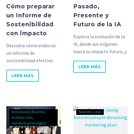
Cómo preparar
Pasado,
un Informe de
Presente y
Sostenibilidad
Futuro de la IA
con impacto
Explora la evolución de la
IA, desde sus orígenes
Descubre cómo elaborar
hasta su impacto futuro, y
un informe de
descubre su influencia en
sostenibilidad efectivo
la sociedad.
LEER MÁS
con esta guía completa y
mejora la transparencia
LEER MÁS
de tu empresa.
Actividades
Business
Business
Lean
Eventos
Lean
transformacion digital