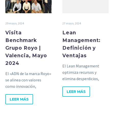
29 mayo, 2024
27 mayo, 2024
Visita
Lean
Benchmark
Management:
Grupo Royo |
Definición y
Valencia, Mayo
Ventajas
2024
El Lean Management
optimiza recursos y
El «ADN de la marca Royo»
elimina desperdicios,
se alinea con valores
ofreciendo a las empresas
como innovación,
una ventaja competitiva y
LEER MÁS
sostenibilidad, mejora
excelencia operativa.
continua y espíritu de
LEER MÁS
trabajo en equipo.