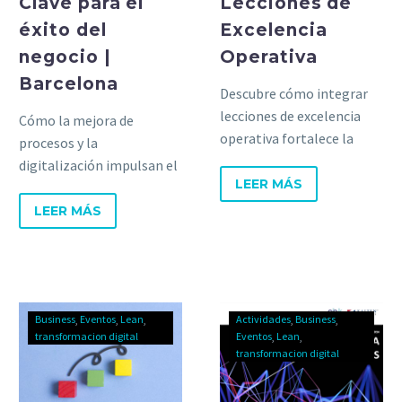
Clave para el
Lecciones de
éxito del
Excelencia
negocio |
Operativa
Barcelona
Descubre cómo integrar
lecciones de excelencia
Cómo la mejora de
operativa fortalece la
procesos y la
sostenibilidad
digitalización impulsan el
corporativa. Consejos
LEER MÁS
éxito empresarial en
prácticos para impulsar un
nuestra sesión
LEER MÁS
cambio significativo.
colaborativa con GBTEC.
Business
Eventos
Lean
Actividades
Business
transformacion digital
Eventos
Lean
transformacion digital