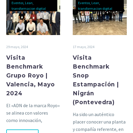
Eventos
Lean
Eventos
Lean
transformacion digital
transformacion digital
29 mayo, 2024
17 mayo, 2024
Visita
Visita
Benchmark
Benchmark
Grupo Royo |
Snop
Valencia, Mayo
Estampación |
2024
Nigrán
(Pontevedra)
El «ADN de la marca Royo»
se alinea con valores
Ha sido un auténtico
como innovación,
placer conocer una planta
sostenibilidad, mejora
y compañía referente, en