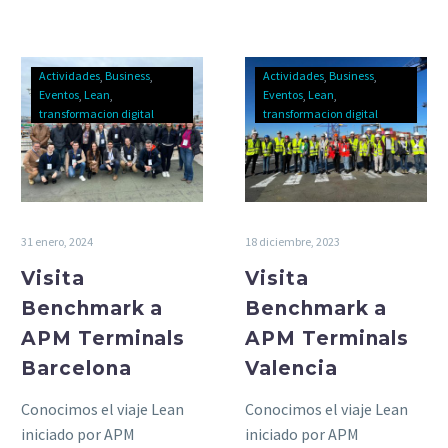
rendimiento óptimos.
Actividades
Business
Actividades
Business
Eventos
Lean
Eventos
Lean
transformacion digital
transformacion digital
31 enero, 2024
18 diciembre, 2023
Visita
Visita
Benchmark a
Benchmark a
APM Terminals
APM Terminals
Barcelona
Valencia
Conocimos el viaje Lean
Conocimos el viaje Lean
iniciado por APM
iniciado por APM