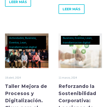
continua y espíritu de
LEER MÁS
un sector a la
trabajo en equipo.
vanguardia de la mejora
LEER MÁS
continua.
Actividades
Business
Business
Eventos
Lean
Eventos
Lean
transformacion digital
transformacion digital
18 abril, 2024
11 marzo, 2024
Taller Mejora de
Reforzando la
Procesos y
Sostenibilidad
Digitalización.
Corporativa: