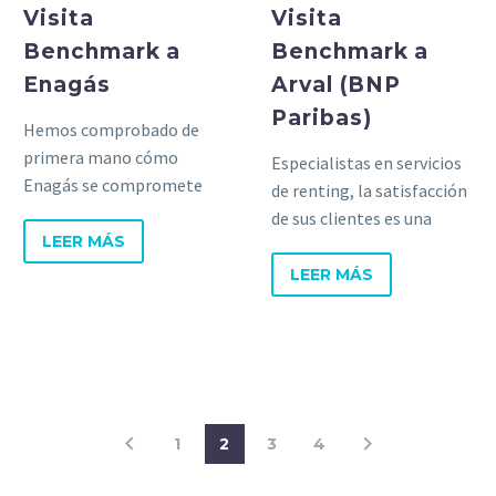
Visita
Visita
Benchmark a
Benchmark a
Enagás
Arval (BNP
Paribas)
Hemos comprobado de
primera mano cómo
Especialistas en servicios
Enagás se compromete
de renting, la satisfacción
con la mejora continua
de sus clientes es una
como parte fundamental
LEER MÁS
pieza clave en su
de su gestión empresarial.
estrategia.
LEER MÁS
1
2
3
4