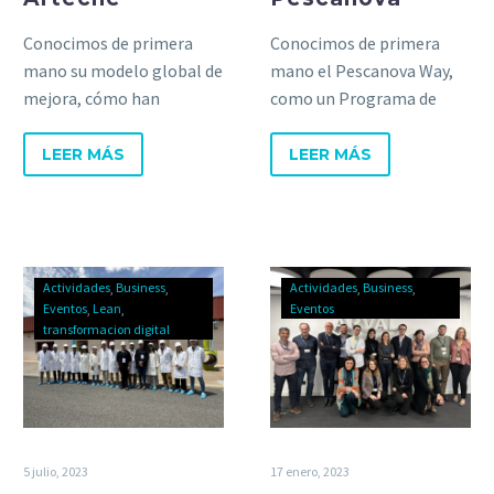
Conocimos de primera
Conocimos de primera
mano su modelo global de
mano el Pescanova Way,
mejora, cómo han
como un Programa de
mejorado su gestión
Mejora Global Multisite o
diaria, su logística o sus
sus avances en
LEER MÁS
LEER MÁS
diseños de línea, etc.
transformación digital.
Actividades
Business
Actividades
Business
Eventos
Lean
Eventos
transformacion digital
5 julio, 2023
17 enero, 2023