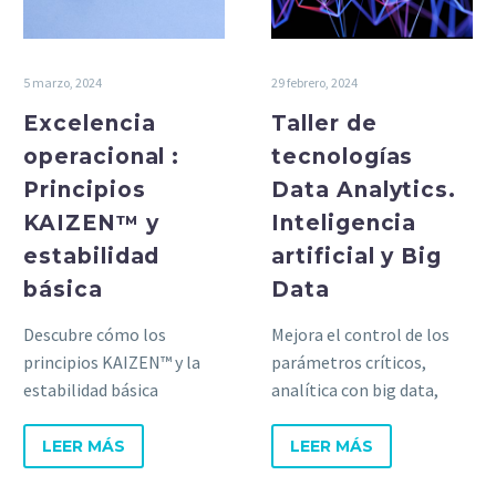
5 marzo, 2024
29 febrero, 2024
Excelencia
Taller de
operacional :
tecnologías
Principios
Data Analytics.
KAIZEN™ y
Inteligencia
estabilidad
artificial y Big
básica
Data
Descubre cómo los
Mejora el control de los
principios KAIZEN™ y la
parámetros críticos,
estabilidad básica
analítica con big data,
impulsan la excelencia
mejora de procesos y
operacional. Mejora
generación de algoritmos
LEER MÁS
LEER MÁS
continua para eficiencia y
de predicción. ​