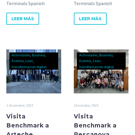
Terminals Spanish
Terminals Spanish
Gateways en 2019, desde
Gateways en 2019,
su terminal de Barcelona.
incorporando la filosofía y
LEER MÁS
LEER MÁS
cultura dentro del
negocio.
Actividades
Business
Actividades
Business
Eventos
Lean
Eventos
Lean
transformacion digital
transformacion digital
1 diciembre, 2023
10 octubre, 2023
Visita
Visita
Benchmark a
Benchmark a
Arteche
Pescanova