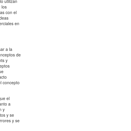
o utilizan
 los
tas con el
ideas
erciales en
ar a la
onceptos de
ts y
ceptos
ue
acto
el concepto
que el
anto a
n y
tos y se
rrores y se