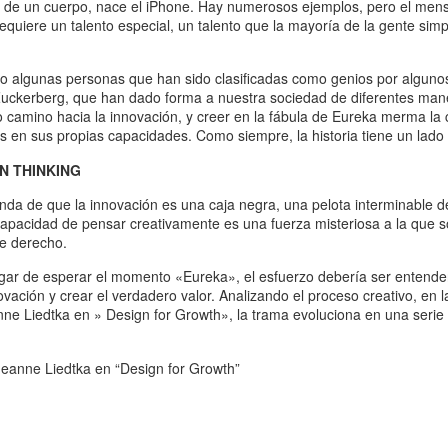
n de un cuerpo, nace el iPhone. Hay numerosos ejemplos, pero el mens
requiere un talento especial, un talento que la mayoría de la gente si
bido algunas personas que han sido clasificadas como genios por algun
uckerberg, que han dado forma a nuestra sociedad de diferentes man
o camino hacia la innovación, y creer en la fábula de Eureka merma la 
s en sus propias capacidades. Como siempre, la historia tiene un lado 
N THINKING
enda de que la innovación es una caja negra, una pelota interminable d
 capacidad de pensar creativamente es una fuerza misteriosa a la que s
ne derecho.
 lugar de esperar el momento «Eureka», el esfuerzo debería ser entend
ovación y crear el verdadero valor. Analizando el proceso creativo, en l
ne Liedtka en » Design for Growth», la trama evoluciona en una serie 
Jeanne Liedtka en “Design for Growth”