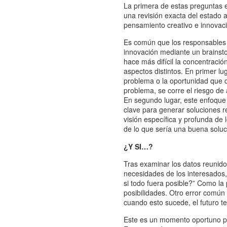
La primera de estas preguntas e
una revisión exacta del estado 
pensamiento creativo e innovaci
Es común que los responsables 
innovación mediante un brainsto
hace más difícil la concentració
aspectos distintos. En primer lu
problema o la oportunidad que q
problema, se corre el riesgo de
En segundo lugar, este enfoque 
clave para generar soluciones re
visión específica y profunda de 
de lo que sería una buena soluci
¿Y SI…?
Tras examinar los datos reunidos
necesidades de los interesados,
si todo fuera posible?” Como la 
posibilidades. Otro error común
cuando esto sucede, el futuro t
Este es un momento oportuno pa