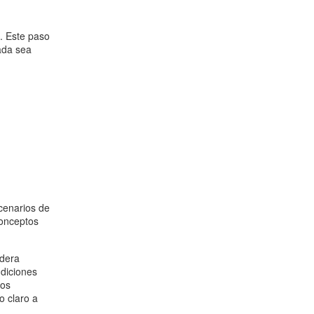
. Este paso
nada sea
cenarios de
conceptos
adera
ndiciones
los
o claro a