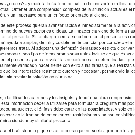
s «¿qué es?» y explora la realidad actual. Toda innovación exitosa e
actual. Obtener una comprensión completa de la situación actual es el 
ón, y un imperativo para un enfoque orientado al cliente.
de este proceso quieran avanzar rápida e inmediatamente a la activid
rming de nuevas opciones e ideas. La impaciencia viene de forma natu
n en el presente. Sin embargo, centrarse primero en el presente es cru
gar, ayuda a ampliar, definir y posiblemente cambiar por completo el ám
ueremos tratar. Al adoptar una definición demasiado estricta o conven
 abandonar todo tipo de ideas promisorias antes incluso de que éstas 
en el presente ayuda a revelar las necesidades no determinadas, que 
almente variadas y hacer frente con éxito a las tareas que a realizar.
lo que los interesados realmente quieren y necesitan, permitiendo la ide
ón sin revelar la solución en sí misma.
, identificar los patrones y los insights, y tener una clara comprensión
 esta información debería utilizarse para formular la pregunta más po
pregunta sugiere, el énfasis debe estar en las posibilidades, y sólo en 
 es caer en la trampa de empezar con restricciones y no con posibilida
ermina siendo muy similar al presente.
ra el brainstorming, que es un proceso que no suele agradar a los ge