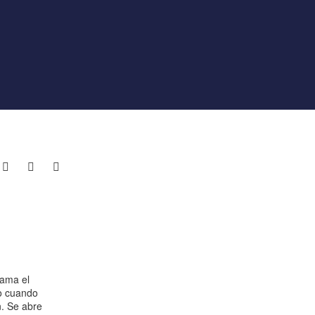
lama el
ro cuando
n. Se abre