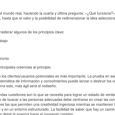
el mundo real, haciendo la cuarta y última pregunta: «¿Qué funciona?»
a, hasta que el valor y la posibilidad de redimensionar la idea seleccio
siderar algunos de los principios clave:
abajo
pronto
rincipales creencias al principio.
n los clientes/usuarios potenciales es más importante. La prueba en es
istemática de información y conocimientos puede lanzar o destruir los 
ra esto, más ágil será el rediseño.
ndas cuestiones son lo que se necesita para lograr un estado de verd
rzo de buscar a las personas adecuadas debe centrarse en crear las co
es las que permiten una creatividad ingeniosa mientras se mantienen 
e y en un entorno estructurado. La facilidad de saber que hay un camin
n dirigir la energía hacia el momento creativo.