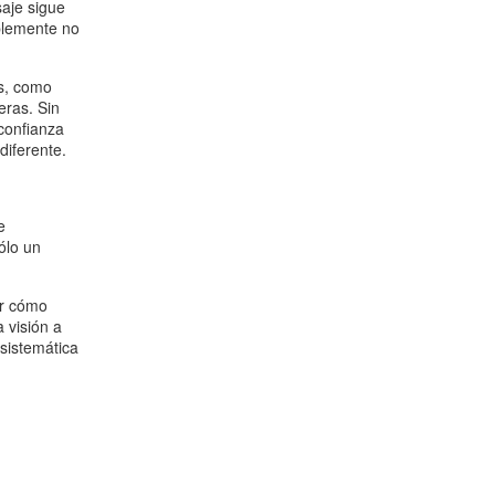
aje sigue
mplemente no
os, como
eras. Sin
confianza
diferente.
e
ólo un
er cómo
a visión a
sistemática