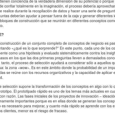
tienen conciencia de la verdadera dimensión de su potencial o porque l
de confiar totalmente en la imaginación, el proceso debería aprovechar
e realice durante la recopilación de datos y hacer una serie de pregun
guntas deberían ayudar a pensar fuera de la caja y generar diferentes 
s bloques de construcción que se reunirán en diferentes conceptos com
to.
E?
 construcción de un conjunto completo de conceptos de negocio es pas
ntando «¿qué es lo que sorprende?” En este punto, cada uno de los c
ente como una hipótesis y evaluado sistemáticamente contra los insigh
r casos en los que las dos primeras preguntas lleven a demasiados con
o tanto, el proceso de selección ayudará a considerar sólo a aquellos q
sa: la zona «wow». Es en este ámbito donde la probabilidad de un imp
adas se reúne con los recursos organizativos y la capacidad de aplicar 
d.
de selección supone la transformación de los conceptos en algo con lo 
rototipo. El prototipado rápido es uno de los temas más actuales en cu
on razón. Las fases iniciales de los proyectos de innovación – ideació
umamente importantes porque es en ellas donde se generan los concep
 es necesario para mejorar, y cuanto más rápido se aprende con los e
s clientes, menor es el riesgo de fracaso.