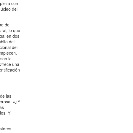
mpieza con
núcleo del
ad de
ral, lo que
cial en dos
bito del
cional del
empiecen.
son la
 Ofrece una
ntificación
 de las
derosa: «¿Y
las
des. Y
stores.