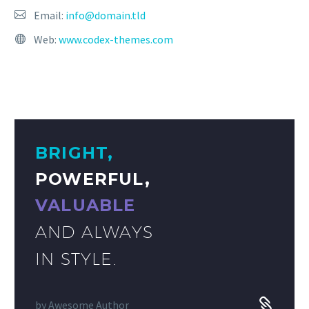
Email:
info@domain.tld
Web:
www.codex-themes.com
BRIGHT,
POWERFUL,
VALUABLE
AND ALWAYS
IN STYLE.
by
Awesome Author